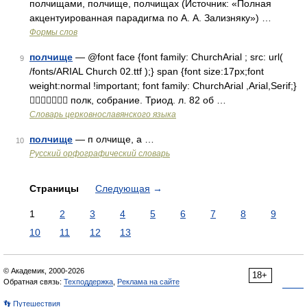
полчищами, полчище, полчищах (Источник: «Полная
акцентуированная парадигма по А. А. Зализняку») …
Формы слов
полчище
— @font face {font family: ChurchArial ; src: url(
9
/fonts/ARIAL Church 02.ttf );} span {font size:17px;font
weight:normal !important; font family: ChurchArial ,Arial,Serif;}
 полк, собрание. Триод. л. 82 об …
Словарь церковнославянского языка
полчище
— п олчище, а …
10
Русский орфографический словарь
Страницы
Следующая
→
1
2
3
4
5
6
7
8
9
10
11
12
13
© Академик, 2000-2026
18+
Обратная связь:
Техподдержка
,
Реклама на сайте
👣 Путешествия