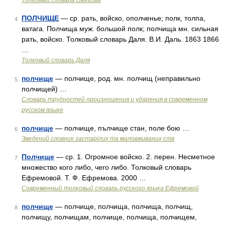
Толковый словарь Ожегова
ПОЛЧИЩЕ
— ср. рать, войско, ополченье; полк, толпа,
4
ватага. Полчища муж. большой полк; полчища мн. сильная
рать, войско. Толковый словарь Даля. В.И. Даль. 1863 1866
…
Толковый словарь Даля
полчище
— полчище, род. мн. полчищ (неправильно
5
полчищей) …
Словарь трудностей произношения и ударения в современном
русском языке
полчище
— полчище, пълчище стан, поле бою …
6
Зведений словник застарілих та маловживаних слів
Полчище
— ср. 1. Огромное войско. 2. перен. Несметное
7
множество кого либо, чего либо. Толковый словарь
Ефремовой. Т. Ф. Ефремова. 2000 …
Современный толковый словарь русского языка Ефремовой
полчище
— полчище, полчища, полчища, полчищ,
8
полчищу, полчищам, полчище, полчища, полчищем,